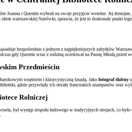
re Joanna i Quentin wybrali na swoje przyjęcie weselne. Jej dostojne,
ż obok warszawskiej Starówki, sprawia, że jest to doskonały punkt lo
ąsiaduje bezpośrednio z jednym z najpiękniejszych zabytków Warsza
odczas gdy Quentin wraz z rodziną oczekiwał na Pannę Młodą przed we
wskim Przedmieściu
m, barokowym wnętrzem i klasycystyczną fasadą. Jako
fotograf ślubny
u
biblioteki, gdzie przywitały ich strzały francuskich szampanów oraz w
otece Rolniczej
la, był występ zespołu ludowego w tradycyjnych strojach, co było uk
.