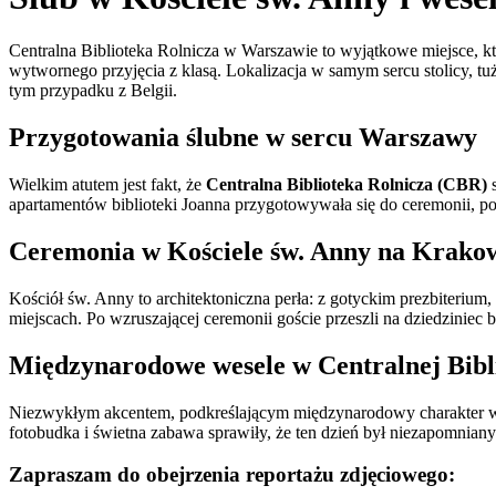
Centralna Biblioteka Rolnicza w Warszawie to wyjątkowe miejsce, któ
wytwornego przyjęcia z klasą. Lokalizacja w samym sercu stolicy, tu
tym przypadku z Belgii.
Przygotowania ślubne w sercu Warszawy
Wielkim atutem jest fakt, że
Centralna Biblioteka Rolnicza (CBR)
s
apartamentów biblioteki Joanna przygotowywała się do ceremonii, p
Ceremonia w Kościele św. Anny na Krako
Kościół św. Anny to architektoniczna perła: z gotyckim prezbiteriu
miejscach. Po wzruszającej ceremonii goście przeszli na dziedziniec 
Międzynarodowe wesele w Centralnej Bibli
Niezwykłym akcentem, podkreślającym międzynarodowy charakter wese
fotobudka i świetna zabawa sprawiły, że ten dzień był niezapomniany
Zapraszam do obejrzenia reportażu zdjęciowego: