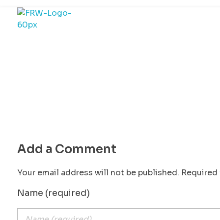
Fotografia Robert Wróblewski
Fotografia Eventowa | Biznesowa | Zdjęcia Ślubne
Add a Comment
Your email address will not be published. Required 
Name (required)