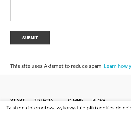
This site uses Akismet to reduce spam.
Learn how 
START
ZDJĘCIA
O MNIE
BLOG
KONTAKT
Ta strona internetowa wykorzystuje pliki cookies do cel