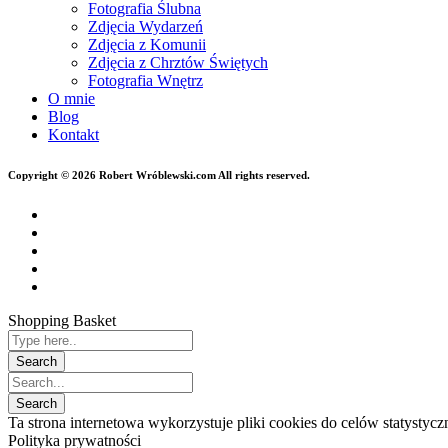
Fotografia Ślubna
Zdjęcia Wydarzeń
Zdjęcia z Komunii
Zdjęcia z Chrztów Świętych
Fotografia Wnętrz
O mnie
Blog
Kontakt
Copyright © 2026 Robert Wróblewski.com All rights reserved.
Shopping Basket
Ta strona internetowa wykorzystuje pliki cookies do celów statysty
Polityka prywatności