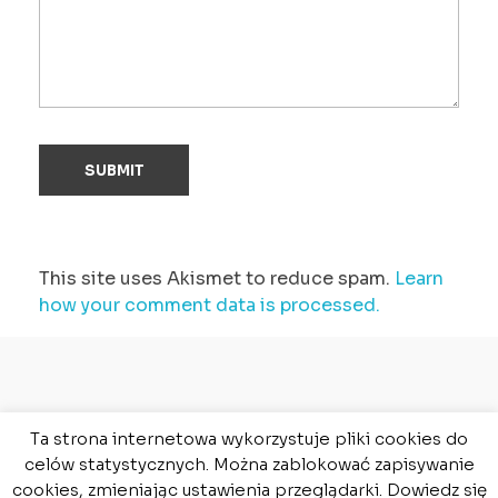
This site uses Akismet to reduce spam.
Learn
how your comment data is processed.
Ta strona internetowa wykorzystuje pliki cookies do
celów statystycznych. Można zablokować zapisywanie
Copyright © 2026 Robert Wróblewski.com All
rights reserved.
cookies, zmieniając ustawienia przeglądarki. Dowiedz się